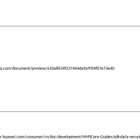
y.qq.com/document/preview/a10a8634f237464da9a95f4f07e73e40
er.huawei.com/consumer/cn/doc/development/HMSCore-Guides/sdk-data-securi