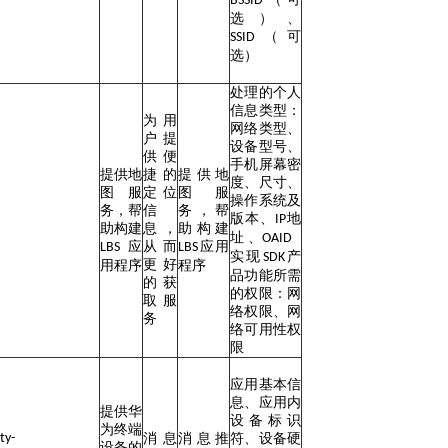
BSSID
选）、
（可
SSID
选）
处理的个人
信息类型：
为用
网络类型、
户提
设备型号、
供便
手机屏幕密
提供地
捷的
提供地
度、尺寸、
图服
定位
图服
操作系统及
务，帮
信
务，帮
版本、
地
IP
助构建
息，
助构建
址 、
OAID
应
从而
应用
LBS
LBS
实现
产
SDK
更好
用程序
程序
品功能所需
的获
的权限：网
取服
络权限、网
务
络可用性权
限
应用基本信
息、应用内
提供华
设备标识
为终端
ty-
消息
消息推
符、设备硬
设备的