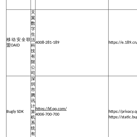
天
翼
数
字
生
移动安全联
活
4008-281-189
https://e.189.c
盟
OAID
科
技
有
限
公
司
深
圳
市
腾
讯
计
https://kf.qq.com/
Bugly SDK
算
https://privac
4006-700-700
机
https://static.b
系
统
有