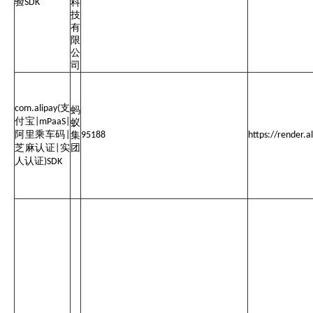
验
SDK
科
技
有
限
公
司
支
com.alipay(
蚂
付宝
|mPaaS|
蚁
阿里乘车码
|
集
95188
https://render
芝麻认证
实
团
|
人认证
)SDK