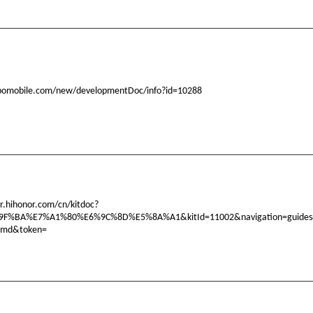
ppomobile.com/new/developmentDoc/info?id=10288
er.hihonor.com/cn/kitdoc?
9F%BA%E7%A1%80%E6%9C%8D%E5%8A%A1&kitId=11002&navigation=guides&
g.md&token=