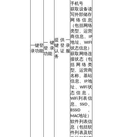
手机号
获取设备读
写外部储存
网络信息
（包括网络
类型、运营
商信息、
IP
提供一
地址、
一键
WIFI
一键登
键登录
登录
状态信息）
录功能
认证服
功能
获取网络连
务
接状态（包
括网络类
型、运营商
名称、基站
信息、
地
IP
址、
状
WiFi
态信息、
列表信
WiFi
息、
、
SSID
、
BSSID
地址
）
MAC
软件列表信
息（包括软
件列表及软