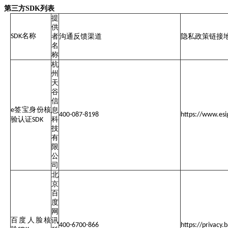
第三方SDK列表
提
供
名称
SDK
者
沟通反馈渠道
隐私政策链接
名
称
杭
州
天
谷
信
签宝身份核
e
息
400-087-8198
https://www.esi
验认证
科
SDK
技
有
限
公
司
北
京
百
度
网
百度人脸核
讯
400-6700-866
https://privacy.