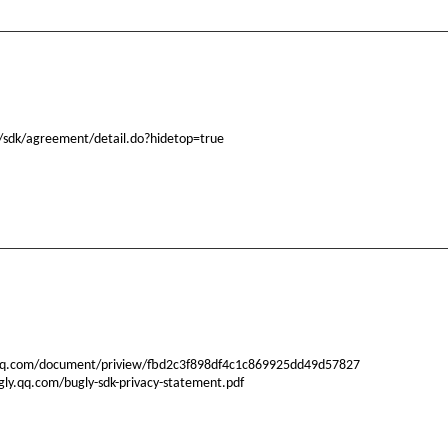
n/sdk/agreement/detail.do?hidetop=true
y.qq.com/document/priview/fbd2c3f898df4c1c869925dd49d57827
ugly.qq.com/bugly-sdk-privacy-statement.pdf