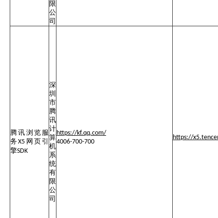
限
公
司
深
圳
市
腾
讯
计
腾讯浏览服
https://kf.qq.com/
算
https://x5.tenc
务
网页引
X5
4006-700-700
机
擎
SDK
系
统
有
限
公
司