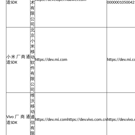
道
SDK
术
0000001050042
有
限
公
司
北
京
小
米
移
小米
厂商通
动
https://dev.mi.com
https://dev.mi.
道
SDK
软
件
有
限
公
司
维
沃
移
动
厂商通
Vivo
通
https://dev.mi.comhttps://dev.vivo.com.cn
https://dev.viv
道
信
SDK
有
限