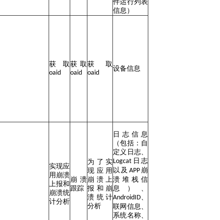
件运行列表
信息）
获取
获取
获取
设备信息
oaid
oaid
oaid
日志信息
（包括：自
定义日志、
日志
Logcat
为了实
实现应
以及
崩
现应用
APP
用崩溃
崩溃
崩溃上
溃堆栈信
上报和
跟踪
报和崩
息）、
崩溃统
溃统计
、
AndroidID
计分析
分析
联网信息、
系统名称、