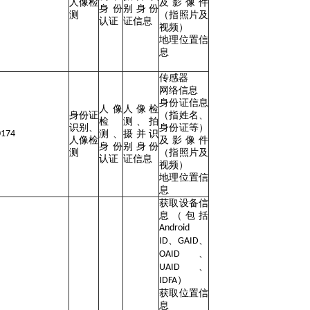
人像检
及影像件
身份
别身份
测
（指照片及
认证
证信息
视频）
地理位置信
息
传感器
网络信息
身份证信息
人像
人像检
身份证
（指姓名、
检
测、拍
识别、
身份证等）
0174
测、
摄并识
人像检
及影像件
身份
别身份
测
（指照片及
认证
证信息
视频）
地理位置信
息
获取设备信
息（包括
Android
、
、
ID
GAID
、
OAID
、
UAID
）
IDFA
获取位置信
息