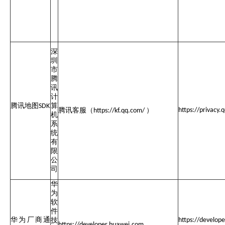
深
圳
市
腾
讯
计
腾讯地图
算
SDK
腾讯客服（
）
https://privac
https://kf.qq.com/
机
系
统
有
限
公
司
华
为
软
件
华为厂商通
技
https://develop
https://developer.huawei.com