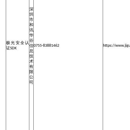
深
圳
市
和
讯
华
谷
极光安全认
信
0755-83881462
https://www.jig
证
SDK
息
技
术
有
限
公
司