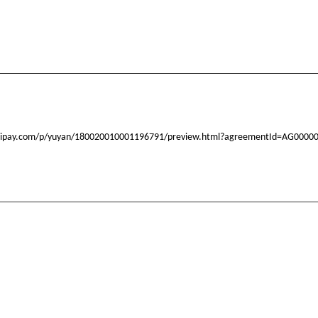
.alipay.com/p/yuyan/180020010001196791/preview.html?agreementId=AG0000