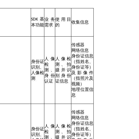
基
SDK
业务
使用目
收集信息
本功能
需求
的
传感器
网络信息
身份证信息
人像
人像检
身份证
（指姓名、
检
测、拍
识别、
身份证等）
测、
摄并识
人像检
及影像件
身份
别身份
测
（指照片及
认证
证信息
视频）
地理位置信
息
传感器
网络信息
身份证信息
人像
人像检
身份证
（指姓名、
检
测、拍
识别、
身份证等）
测、
摄并识