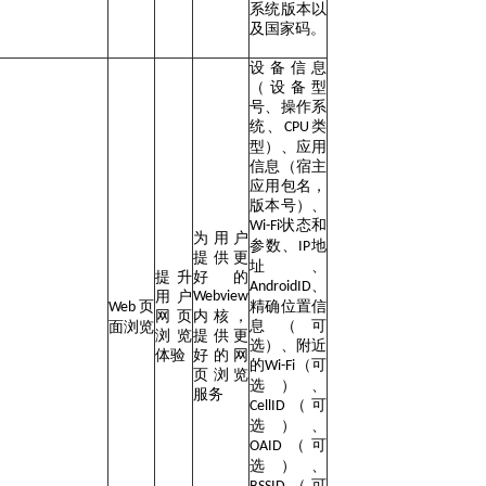
系统版本以
及国家码。
设备信息
（设备型
号、操作系
统、
类
CPU
型）、应用
信息（宿主
应用包名，
版本号）、
状态和
Wi-Fi
为用户
参数、
地
IP
提供更
址、
提升
好的
、
AndroidID
用户
Webview
页
精确位置信
Web
网页
内核，
息（可
面浏览
浏览
提供更
选）、附近
体验
好的网
的
（可
Wi-Fi
页浏览
选）、
服务
（可
CellID
选）、
（可
OAID
选）、
（可