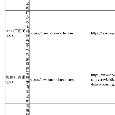
公
司
广
东
欢
太
厂商通
OPP
O
科
https://open.oppomobile.com
https://open.o
道
技
SDK
有
限
公
司
荣
耀
终
端
https://develop
荣耀厂商通
技
https://developer.hihonor.com
category=%E5%
道
SDK
术
data-processin
有
限
公
司
荣
耀
终